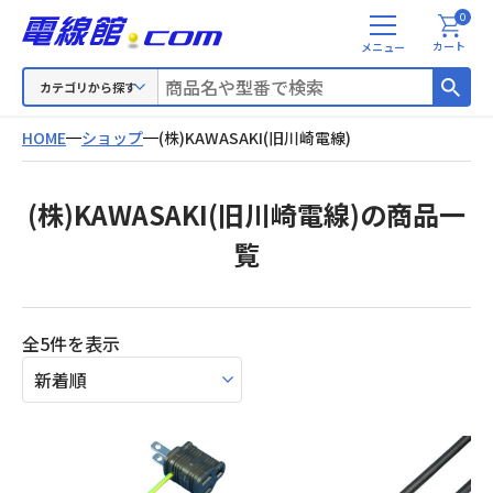
0
メ
カート
ニ
ュ
カテゴリから探す
ー
HOME
ショップ
(株)KAWASAKI(旧川崎電線)
(株)KAWASAKI(旧川崎電線)の商品一
覧
新
全5件を表示
し
い
順