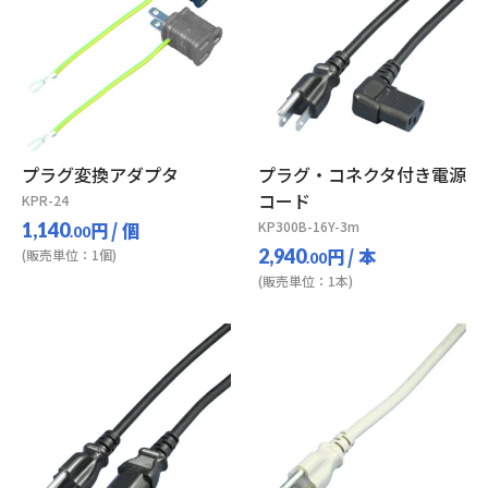
プラグ変換アダプタ
プラグ・コネクタ付き電源
コード
KPR-24
円
/ 個
KP300B-16Y-3m
1,140
.00
円
/ 本
2,940
(販売単位：1個)
.00
(販売単位：1本)