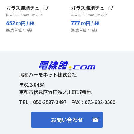
ガラス編組チューブ
ガラス編組チューブ
HG-3E 2.0mm 1mX2P
HG-3E 3.0mm 1mX2P
円
/ 袋
円
/ 袋
652
777
.00
.00
(販売単位：1袋)
(販売単位：1袋)
協和ハーモネット株式会社
〒612-8454
京都市伏見区竹田泓ノ川町17番地
TEL：
050-3537-3497
FAX：075-602-0560
お問い合わせ