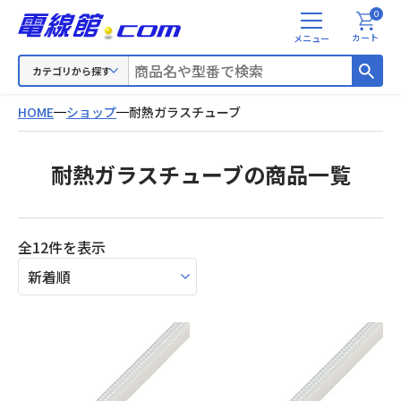
0
メ
カート
ニ
ュ
カテゴリから探す
ー
HOME
ショップ
耐熱ガラスチューブ
耐熱ガラスチューブの商品一覧
新
全12件を表示
し
い
順