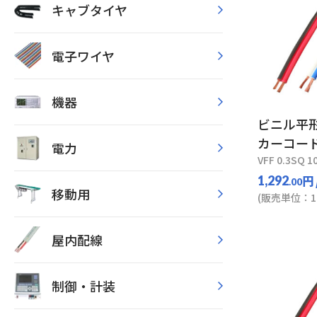
キャブタイヤ
電子ワイヤ
機器
ビニル平
カーコー
電力
VFF 0.3SQ 1
円
1,292
.00
移動用
(販売単位：1
屋内配線
制御・計装