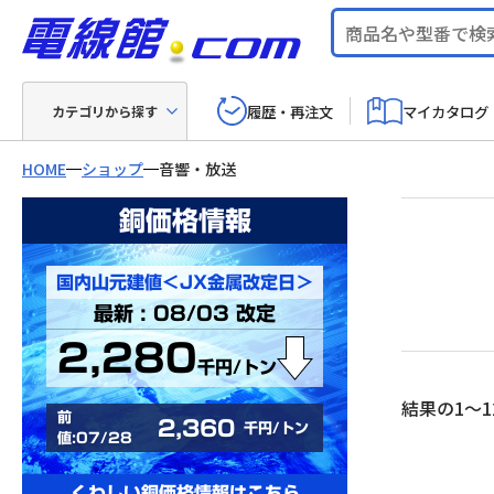
履歴・再注文
マイカタログ
カテゴリから探す
HOME
ショップ
音響・放送
銅価格情報
国内山元建値＜JX金属改定日＞
最新 : 08/03 改定
2,280
千円/トン
結果の1～1
前
2,360
千円/トン
値:07/28
くわしい銅価格情報はこちら