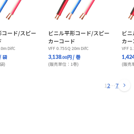
形コード/スピー
ビニル平形コード/スピー
ビニ
ド
カーコード
カー
10m DifC
VFF 0.75SQ 20m DifC
VFF 1
/ 袋
円
/ 巻
3,138
1,42
.00
袋)
(販売単位：1巻)
(販売
1
2
…
7