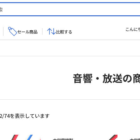
こんに
セール商品
比較する
音響・放送の
新
2/74を表示しています
し
い
順