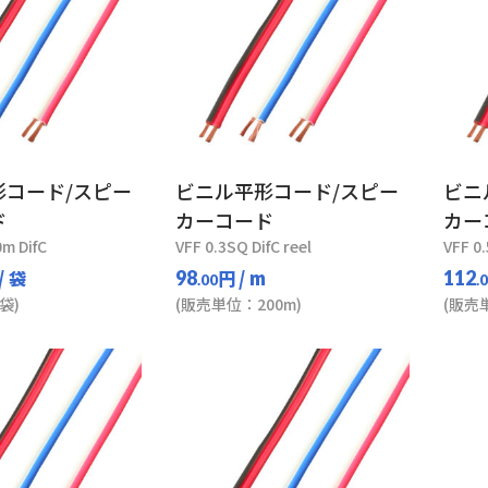
形コード/スピー
ビニル平形コード/スピー
ビニ
ド
カーコード
カー
0m DifC
VFF 0.3SQ DifC reel
VFF 0.
/ 袋
円
/ m
98
112
.00
.
袋)
(販売単位：200m)
(販売