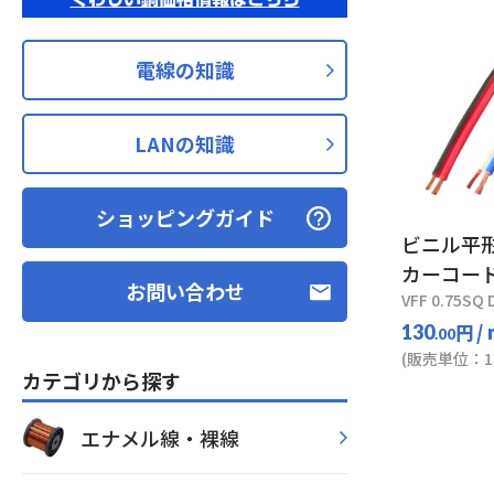
電線の知識
LANの知識
ショッピングガイド
ビニル平
カーコー
お問い合わせ
VFF 0.75SQ D
円
/
130
.00
(販売単位：10
カテゴリから探す
エナメル線・裸線