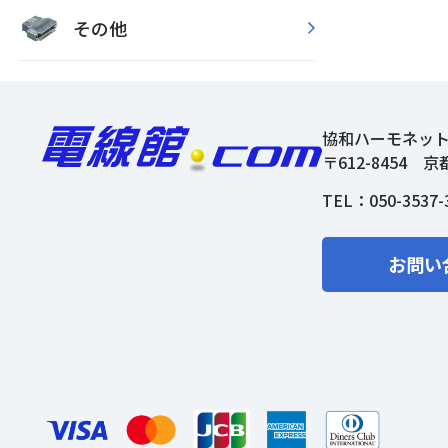
その他
協和ハーモネッ
〒612-8454
京
TEL：
050-3537-
お問い