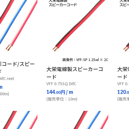
画像例：VFF-SP 1.25㎟ × 2C
形コード/スピー
大栄電線製スピーカーコ
大栄
ド
ード
ード
ifC reel
VFF 0.75SQ DifC
VFF 0.
 m
円
/ m
144
120
.00
.
0m)
(販売単位：10m)
(販売