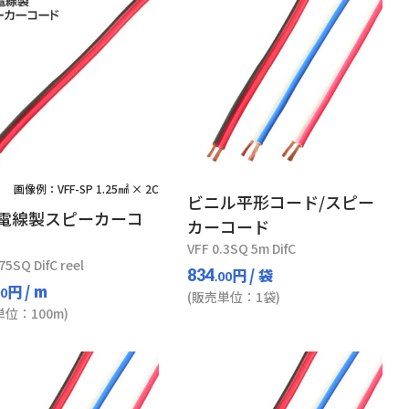
画像例：VFF-SP 1.25㎟ × 2C
ビニル平形コード/スピー
電線製スピーカーコ
カーコード
VFF 0.3SQ 5m DifC
75SQ DifC reel
円
/ 袋
834
.00
円
/ m
00
(販売単位：1袋)
単位：100m)