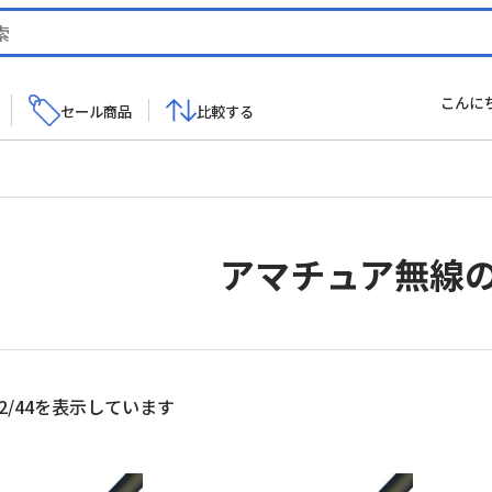
こんに
セール商品
比較する
アマチュア無線
新
2/44を表示しています
し
い
順