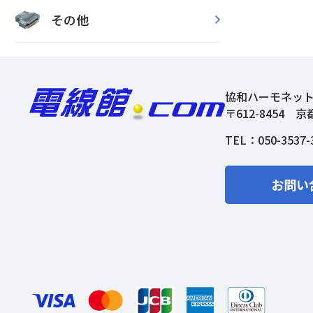
その他
協和ハーモネッ
〒612-8454
京
TEL：
050-3537-
お問い