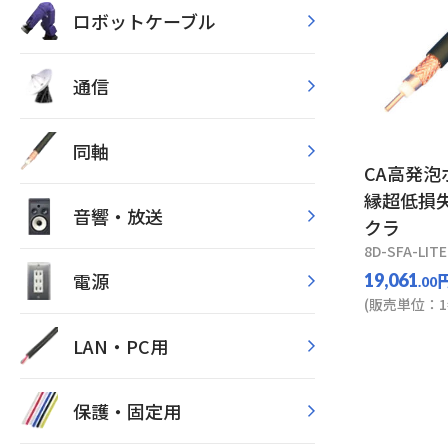
ロボットケーブル
通信
同軸
CA高発
縁超低損失
音響・放送
クラ
8D-SFA-LITE
電源
19,061
.00
(販売単位：1
LAN・PC用
保護・固定用