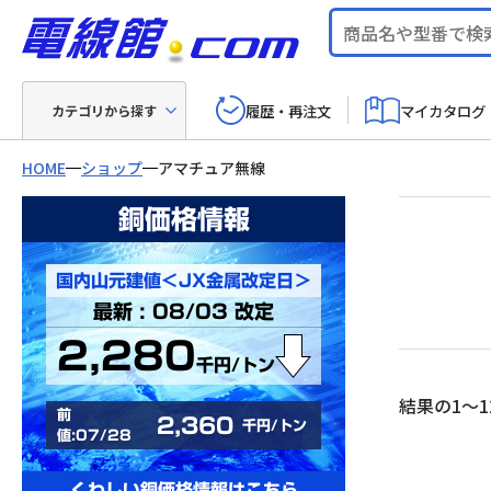
履歴・再注文
マイカタログ
カテゴリから探す
HOME
ショップ
アマチュア無線
銅価格情報
国内山元建値＜JX金属改定日＞
最新 : 08/03 改定
2,280
千円/トン
結果の1～1
前
2,360
千円/トン
値:07/28
くわしい銅価格情報はこちら