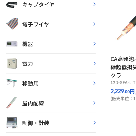
キャブタイヤ
電子ワイヤ
機器
CA高発
電力
縁超低損失
クラ
移動用
12D-SFA-LIT
円
2,229
.00
(販売単位：10
屋内配線
制御・計装