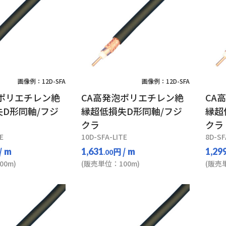
画像例：12D-SFA
画像例：12D-SFA
泡ポリエチレン絶
CA高発泡ポリエチレン絶
CA
D形同軸/フジ
縁超低損失D形同軸/フジ
縁超
クラ
クラ
E
10D-SFA-LITE
8D-SF
/ m
円
/ m
1,631
1,29
.00
0m)
(販売単位：100m)
(販売