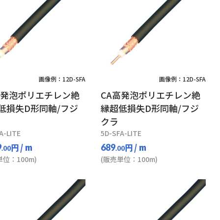
画像例：12D-SFA
画像例：12D-SFA
高発泡ポリエチレン絶
CA高発泡ポリエチレン絶
低損失D形同軸/フジ
縁超低損失D形同軸/フジ
クラ
A-LITE
5D-SFA-LITE
円
/ m
円
/ m
9
689
.00
.00
単位：100m)
(販売単位：100m)