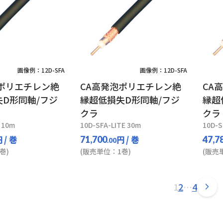
画像例：12D-SFA
画像例：12D-SFA
泡ポリエチレン絶
CA高発泡ポリエチレン絶
CA
D形同軸/フジ
縁超低損失D形同軸/フジ
縁超
クラ
クラ
 10m
10D-SFA-LITE 30m
10D-S
円
/ 巻
円
/ 巻
71,700
47,7
.00
巻)
(販売単位：1巻)
(販売
1
2
…
4