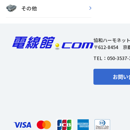
その他
協和ハーモネッ
〒612-8454
京
TEL：
050-3537-
お問い