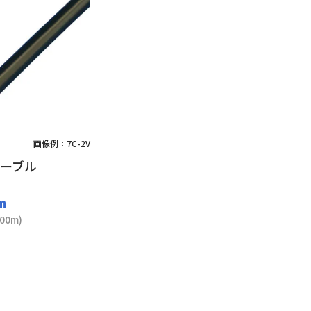
画像例：7C-2V
ケーブル
 m
0m)