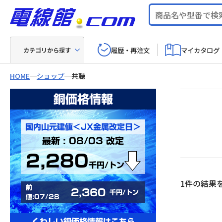
履歴・再注文
マイカタログ
カテゴリから探す
HOME
ショップ
共聴
銅価格情報
国内山元建値＜JX金属改定日＞
最新 : 08/03 改定
2,280
千円/トン
1件の結果
前
2,360
千円/トン
値:07/28
くわしい銅価格情報はこちら