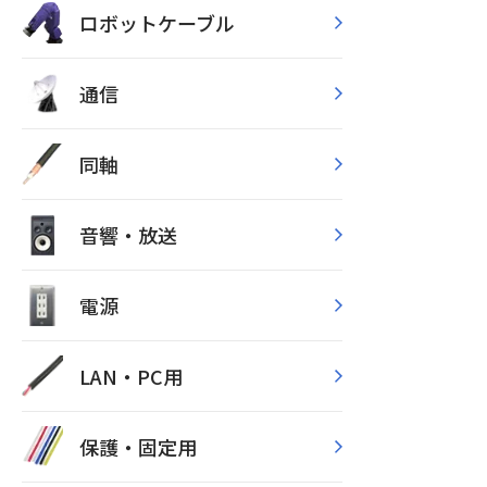
ロボットケーブル
通信
同軸
音響・放送
電源
LAN・PC用
保護・固定用