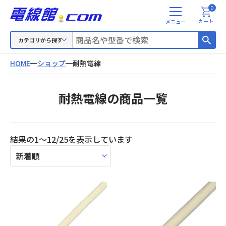
0
メ
カート
ニ
ュ
カテゴリから探す
ー
HOME
ショップ
耐熱電線
耐熱電線の商品一覧
新
結果の1～12/25を表示しています
し
い
順