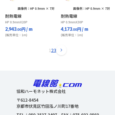
画像例：HP 0.9mm × 7対
画像例：HP 0.9mm × 7対
耐熱電線
耐熱電線
HP 0.9mmX20P
HP 0.9mmX30P
円
/ m
円
/ m
2,943
4,173
.00
.00
(販売単位：1m)
(販売単位：1m)
1
2
3
協和ハーモネット株式会社
〒612-8454
京都市伏見区竹田泓ノ川町17番地
TEL：
050-3537-3497
FAX：075-602-0560