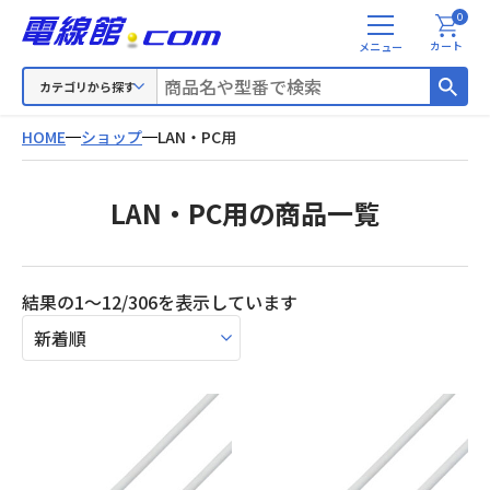
0
メ
カート
ニ
ュ
カテゴリから探す
ー
HOME
ショップ
LAN・PC用
LAN・PC用の商品一覧
新
結果の1～12/306を表示しています
し
い
順