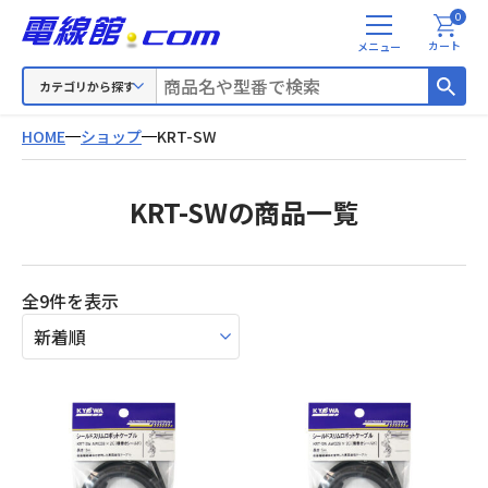
0
メ
カート
ニ
ュ
カテゴリから探す
ー
HOME
ショップ
KRT-SW
KRT-SWの商品一覧
新
全9件を表示
し
い
順