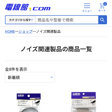
0
メ
カート
ニ
ュ
カテゴリから探す
ー
HOME
ショップ
ノイズ関連製品
ノイズ関連製品の商品一覧
新
全8件を表示
し
い
順