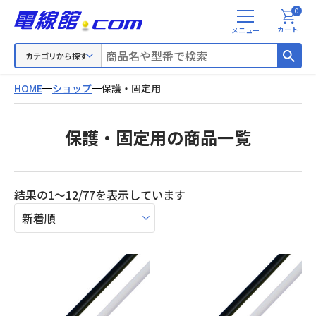
0
メ
カート
ニ
ュ
カテゴリから探す
ー
HOME
ショップ
保護・固定用
保護・固定用の商品一覧
新
結果の1～12/77を表示しています
し
い
順