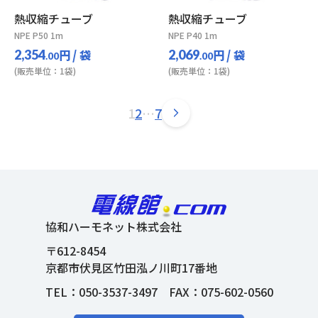
熱収縮チューブ
熱収縮チューブ
NPE P50 1m
NPE P40 1m
円
/ 袋
円
/ 袋
2,354
2,069
.00
.00
(販売単位：1袋)
(販売単位：1袋)
1
2
…
7
協和ハーモネット株式会社
〒612-8454
京都市伏見区竹田泓ノ川町17番地
TEL：
050-3537-3497
FAX：075-602-0560