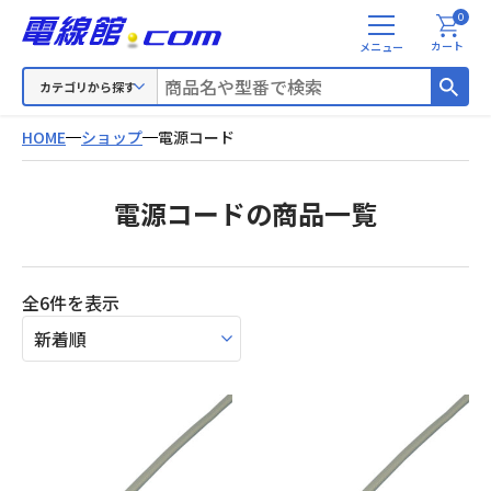
0
メ
カート
ニ
ュ
カテゴリから探す
ー
HOME
ショップ
電源コード
電源コードの商品一覧
新
全6件を表示
し
い
順