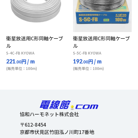
衛星放送用C形同軸ケーブ
衛星放送用C形同軸ケーブ
ル
ル
S-4C-FB KYOWA
S-5C-FB KYOWA
円
/ m
円
/ m
221
192
.00
.00
(販売単位：100m)
(販売単位：100m)
協和ハーモネット株式会社
〒612-8454
京都市伏見区竹田泓ノ川町17番地