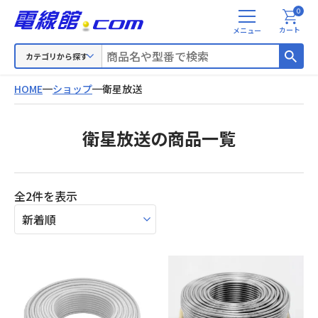
0
メ
カート
ニ
ュ
カテゴリから探す
ー
HOME
ショップ
衛星放送
衛星放送の商品一覧
新
全2件を表示
し
い
順