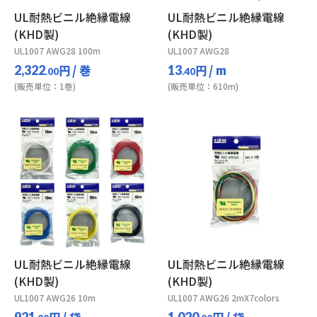
UL耐熱ビニル絶縁電線
UL耐熱ビニル絶縁電線
(KHD製)
(KHD製)
UL1007 AWG28 100m
UL1007 AWG28
円
/ 巻
円
/ m
2,322
13
.00
.40
(販売単位：1巻)
(販売単位：610m)
UL耐熱ビニル絶縁電線
UL耐熱ビニル絶縁電線
(KHD製)
(KHD製)
UL1007 AWG26 10m
UL1007 AWG26 2mX7colors
円
/ 袋
円
/ 袋
921
1,020