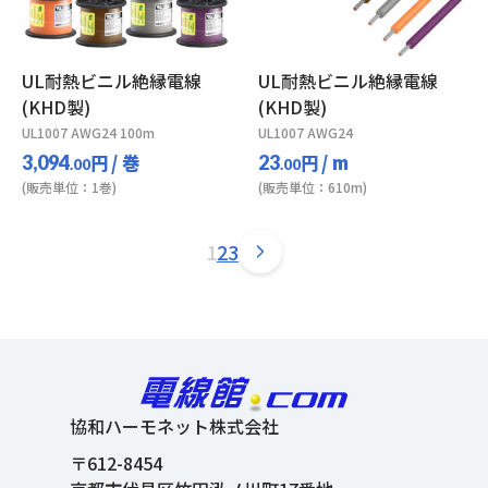
UL耐熱ビニル絶縁電線
UL耐熱ビニル絶縁電線
(KHD製)
(KHD製)
UL1007 AWG24 100m
UL1007 AWG24
円
/ 巻
円
/ m
3,094
23
.00
.00
(販売単位：1巻)
(販売単位：610m)
1
2
3
協和ハーモネット株式会社
〒612-8454