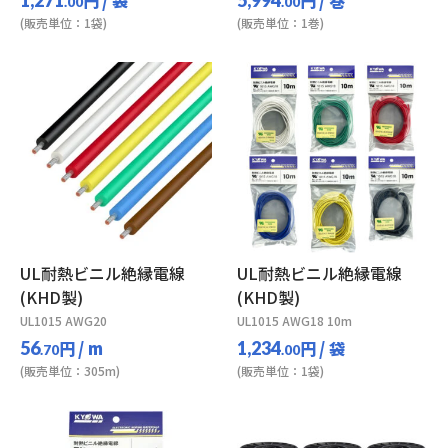
.00
.00
(販売単位：1袋)
(販売単位：1巻)
UL耐熱ビニル絶縁電線
UL耐熱ビニル絶縁電線
(KHD製)
(KHD製)
UL1015 AWG20
UL1015 AWG18 10m
円
/ m
円
/ 袋
56
1,234
.70
.00
(販売単位：305m)
(販売単位：1袋)