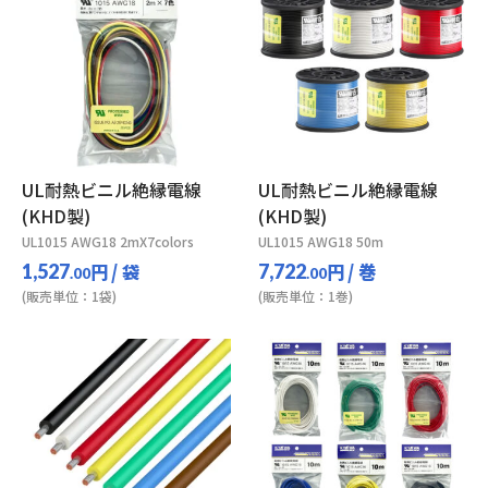
UL耐熱ビニル絶縁電線
UL耐熱ビニル絶縁電線
(KHD製)
(KHD製)
UL1015 AWG18 2mX7colors
UL1015 AWG18 50m
円
/ 袋
円
/ 巻
1,527
7,722
.00
.00
(販売単位：1袋)
(販売単位：1巻)