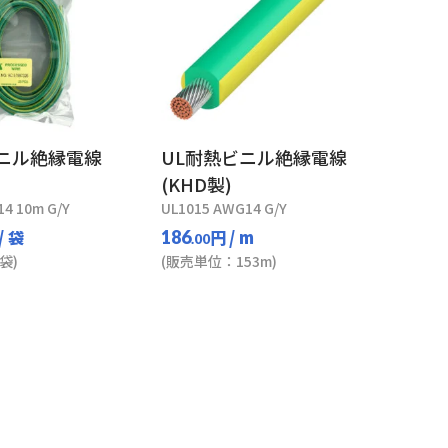
ビニル絶縁電線
UL耐熱ビニル絶縁電線
(KHD製)
4 10m G/Y
UL1015 AWG14 G/Y
/ 袋
円
/ m
186
.00
袋)
(販売単位：153m)