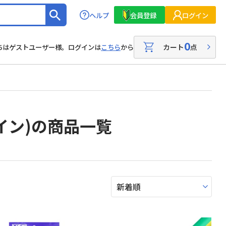
ヘルプ
会員登録
ログイン
0
カート
点
ちはゲストユーザー様。ログインは
こちら
から
イン)の商品一覧