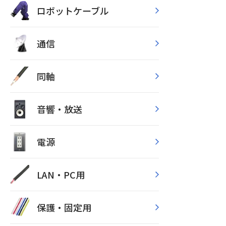
ロボットケーブル
通信
同軸
音響・放送
電源
LAN・PC用
保護・固定用