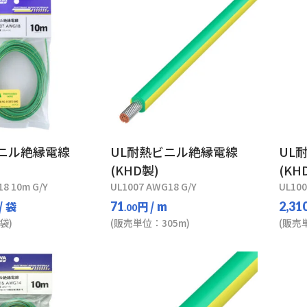
ビニル絶縁電線
UL耐熱ビニル絶縁電線
UL
(KHD製)
(KH
8 10m G/Y
UL1007 AWG18 G/Y
UL100
/ 袋
円
/ m
71
2,31
.00
袋)
(販売単位：305m)
(販売