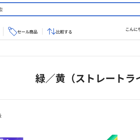
こんに
セール商品
比較する
緑／黄（ストレートラ
新
示
し
い
順