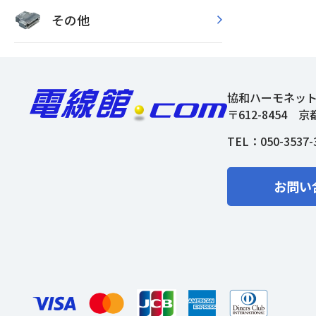
その他
協和ハーモネッ
〒612-8454
京
TEL：
050-3537-
お問い