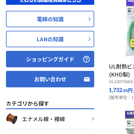
電線の知識
LANの知識
ショッピングガイド
UL耐熱
(KHD製)
お問い合わせ
UL1007AWG1
円
1,732
.00
(販売単位：1
カテゴリから探す
エナメル線・裸線