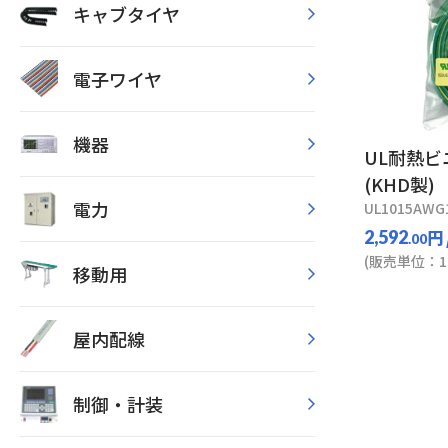
キャブタイヤ
電子ワイヤ
機器
UL耐熱
(KHD製)
電力
UL1015AWG1
円
2,592
.00
(販売単位：1
移動用
屋内配線
制御・計装