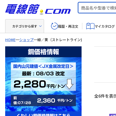
履歴・再注文
マイカタログ
カテゴリから探す
HOME
ショップ
緑／黄（ストレートライン)
銅価格情報
国内山元建値＜JX金属改定日＞
最新 : 08/03 改定
2,280
千円/トン
全6件を表
前
2,360
千円/トン
値:07/28
くわしい銅価格情報はこちら