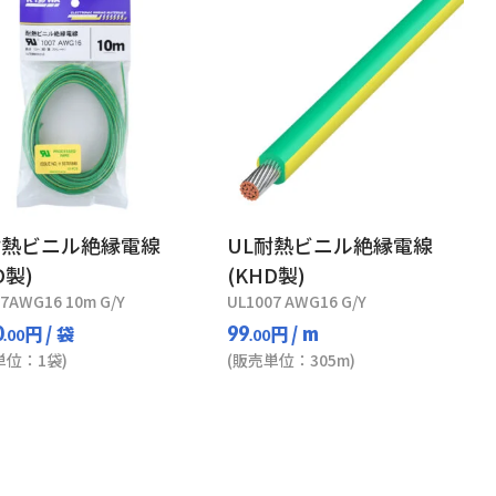
耐熱ビニル絶縁電線
UL耐熱ビニル絶縁電線
D製)
(KHD製)
7AWG16 10m G/Y
UL1007 AWG16 G/Y
円
/ 袋
円
/ m
0
99
.00
.00
単位：1袋)
(販売単位：305m)