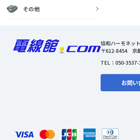
その他
協和ハーモネッ
〒612-8454
京
TEL：
050-3537-
お問い