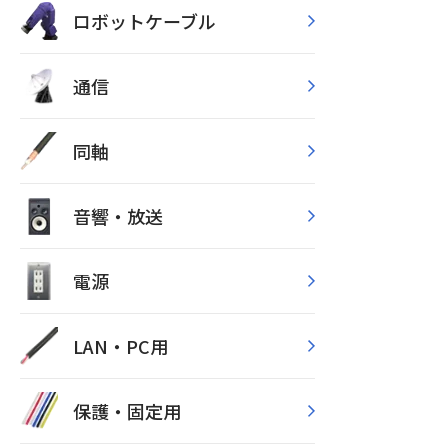
ロボットケーブル
通信
同軸
音響・放送
電源
LAN・PC用
保護・固定用