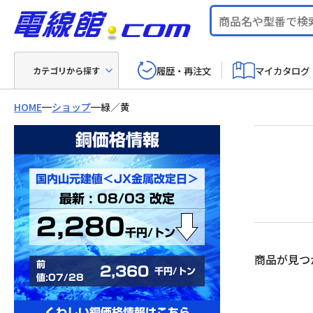
履歴・再注文
マイカタログ
カテゴリから探す
HOME
ショップ
緑／黄
銅価格情報
国内山元建値＜JX金属改定日＞
最新 : 08/03 改定
2,280
千円/トン
商品が見つ
前
2,360
千円/トン
値:07/28
くわしい銅価格情報はこちら