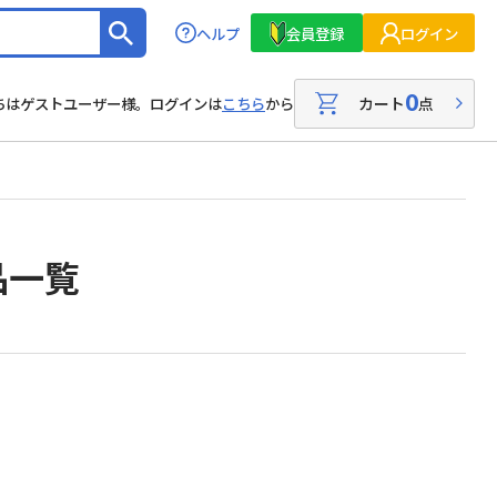
ヘルプ
会員登録
ログイン
0
カート
点
ちはゲストユーザー様。ログインは
こちら
から
品一覧