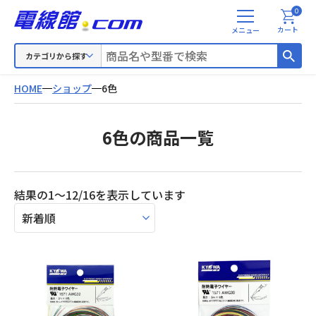
0
メ
カート
ニ
ュ
カテゴリから探す
ー
HOME
ショップ
6色
6色の商品一覧
新
結果の1～12/16を表示しています
し
い
順