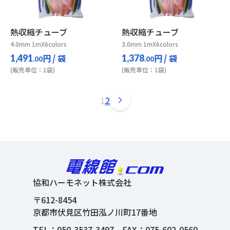
熱収縮チューブ
熱収縮チューブ
4.0mm 1mX6colors
3.0mm 1mX6colors
円
/ 袋
円
/ 袋
1,491
1,378
.00
.00
(販売単位：1袋)
(販売単位：1袋)
1
2
協和ハーモネット株式会社
〒612-8454
京都市伏見区竹田泓ノ川町17番地
TEL：
050-3537-3497
FAX：075-602-0560