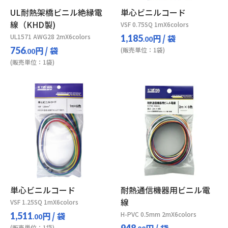
UL耐熱架橋ビニル絶縁電
単心ビニルコード
線（KHD製)
VSF 0.75SQ 1mX6colors
UL1571 AWG28 2mX6colors
円
/ 袋
1,185
.00
円
/ 袋
756
(販売単位：1袋)
.00
(販売単位：1袋)
単心ビニルコード
耐熱通信機器用ビニル電
線
VSF 1.25SQ 1mX6colors
円
/ 袋
H-PVC 0.5mm 2mX6colors
1,511
.00
円
/ 袋
948
(販売単位：1袋)