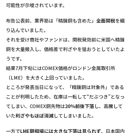
可能性が示唆されています。
布告公表前、業界筋は「精錬銅も含めた」
全面関税
を織
り込んでいました。
それを受け商社やファンドは、関税発効前に米国へ精錬
銅を大量搬入し、価格差で利ざやを狙おうとしていたよ
うです。
結果7月下旬にはCOMEX価格がロンドン金属取引所
（LME）を大きく上回っていました。
ところが発表当日になって、「精錬銅は対象外」である
ことが判明したため、在庫は一転して“だぶつき”となっ
てしまい、COMEX銅先物は
20％前後下落
し、高騰して
いた
利ざやもほぼ消滅
してしまいました。
一方で
LME銅相場には大きな下落は見られず
、日本国内