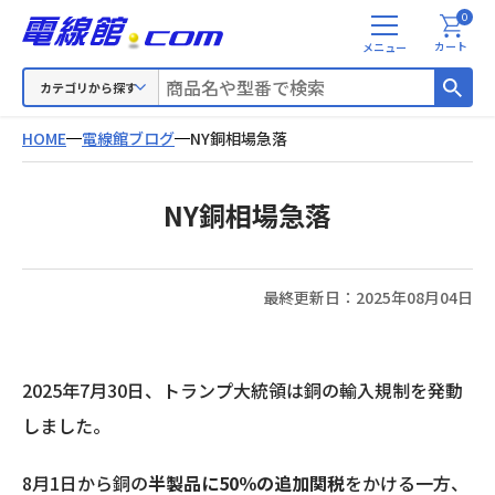
0
メ
カート
ニ
ュ
カテゴリから探す
ー
HOME
電線館ブログ
NY銅相場急落
NY銅相場急落
最終更新日：
2025年08月04日
2025年7月30日、トランプ大統領は銅の輸入規制を発動
しました。
8月1日から銅の
半製品に50％の追加関税
をかける一方、