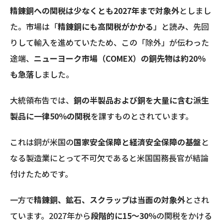
精錬銅への関税は少なくとも2027年まで対象外
としまし
た。市場は「
精錬銅にも高関税がかかる
」と読み、先回
りして輸入を進めていたため、この「除外」が伝わった
途端、
ニューヨーク市場（COMEX）の銅先物は約20％
も急落
しました。
大統領布告では、
銅の半製品および銅を大量に含む派生
製品に一律50％の関税
を課すものとされています。
これは銅が米国の
国家安全保障と経済安全保障の基盤
と
なる製造業にとって不可欠であると米国国務長官が結論
付けたためです。
一方で
精錬銅、鉱石、スクラップは当面の対象外
とされ
ています。2027年から
段階的に15～30％
の関税をかける