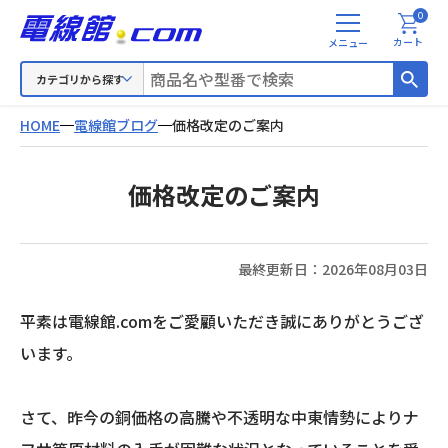
0
メ
カート
ニ
ュ
カテゴリから探す
ー
HOME
電線館ブログ
価格改定のご案内
価格改定のご案内
最終更新日：
2026年08月03日
平素は電線館.comをご愛顧いただき誠にありがとうござ
います。
さて、昨今の銅価格の高騰や不透明な中東情勢によりナ