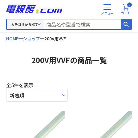
0
メ
カート
ニ
ュ
カテゴリから探す
ー
HOME
ショップ
200V用VVF
200V用VVFの商品一覧
新
全5件を表示
し
い
順