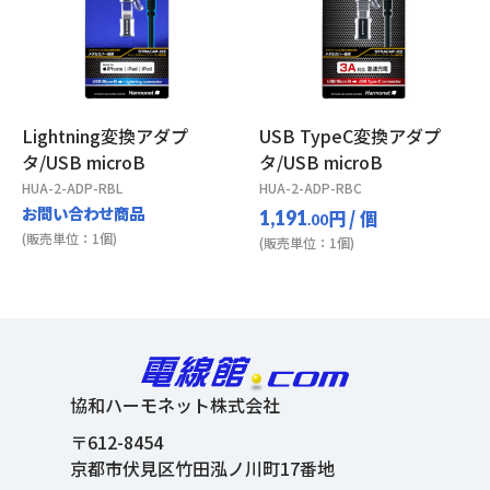
Lightning変換アダプ
USB TypeC変換アダプ
タ/USB microB
タ/USB microB
HUA-2-ADP-RBL
HUA-2-ADP-RBC
お問い合わせ商品
円
/ 個
1,191
.00
(販売単位：1個)
(販売単位：1個)
協和ハーモネット株式会社
〒612-8454
京都市伏見区竹田泓ノ川町17番地