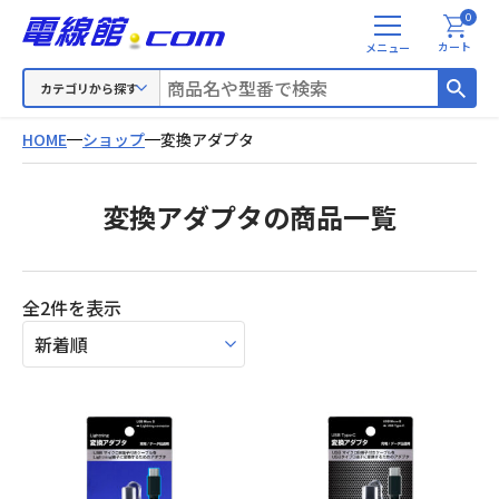
0
メ
カート
ニ
ュ
カテゴリから探す
ー
HOME
ショップ
変換アダプタ
変換アダプタの商品一覧
新
全2件を表示
し
い
順