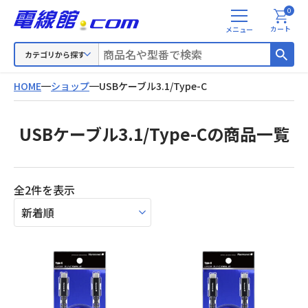
0
メ
カート
ニ
ュ
カテゴリから探す
ー
HOME
ショップ
USBケーブル3.1/Type-C
USBケーブル3.1/Type-Cの商品一覧
新
全2件を表示
し
い
順