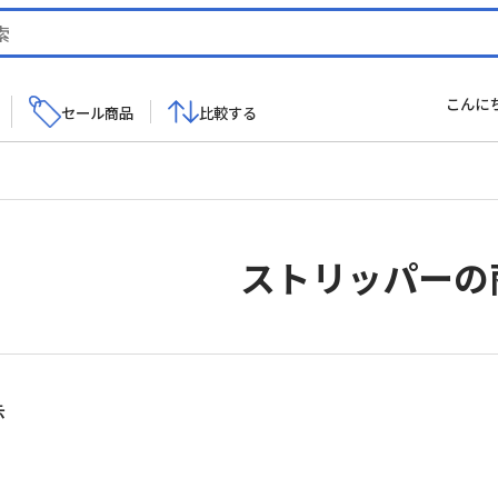
こんに
セール商品
比較する
ストリッパーの
新
示
し
い
順