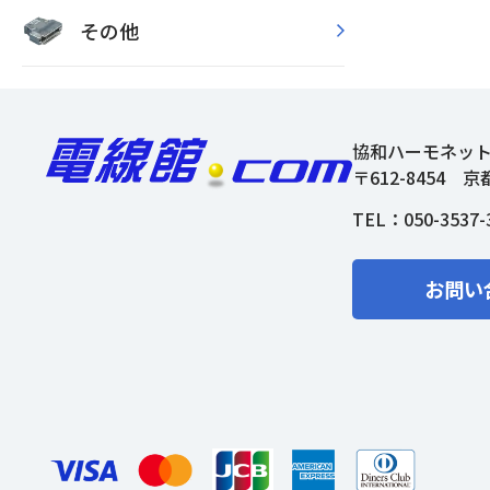
その他
協和ハーモネッ
〒612-8454
京
TEL：
050-3537-
お問い