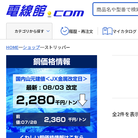
履歴・再注文
マイカタログ
カテゴリから探す
HOME
ショップ
ストリッパー
銅価格情報
国内山元建値＜JX金属改定日＞
最新 : 08/03 改定
2,280
千円/トン
全2件を表
前
2,360
千円/トン
値:07/28
くわしい銅価格情報はこちら