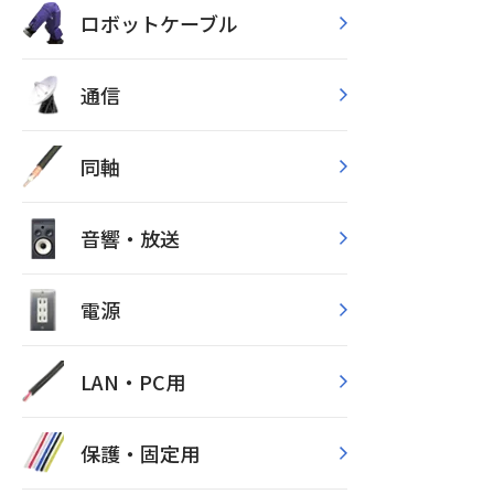
ロボットケーブル
通信
同軸
音響・放送
電源
LAN・PC用
保護・固定用