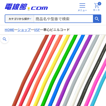
0
メ
カート
ニ
ュ
カテゴリから探す
ー
HOME
ショップ
VSF
単心ビニルコード