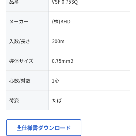
品番
VSF 0.75SQ
メーカー
(株)KHD
入数/長さ
200m
導体サイズ
0.75mm2
心数/対数
1心
荷姿
たば
仕様書ダウンロード