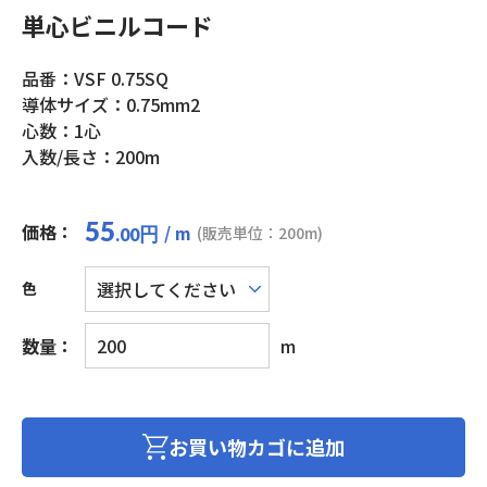
単心ビニルコード
品番：VSF 0.75SQ
導体サイズ：0.75mm2
心数：1心
入数/長さ：200m
55
価格：
/ m
円
(販売単位：200m)
.00
色
単
数量：
m
心
ビ
ニ
ル
お買い物カゴに追加
コ