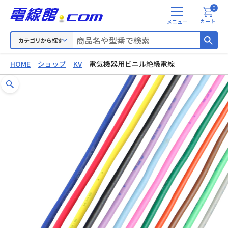
0
メ
カート
ニ
ュ
カテゴリから探す
ー
HOME
ショップ
KV
電気機器用ビニル絶縁電線