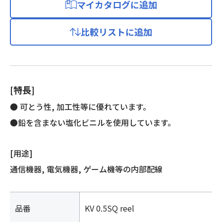
マイカタログに追加
絶
縁
比較リストに追加
電
線
個
[特長]
● 可とう性, 加工性等に優れています。
●鉛を含まない塩化ビニルを使用しています。
[用途]
通信機器, 電気機器, ゲーム機等の内部配線
品番
KV 0.5SQ reel