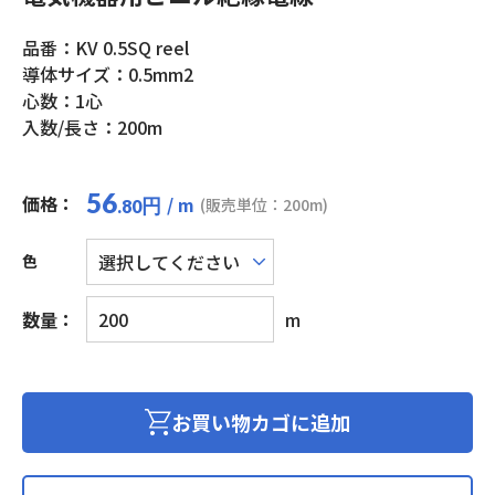
品番：KV 0.5SQ reel
導体サイズ：0.5mm2
心数：1心
入数/長さ：200m
56
価格：
/ m
円
(販売単位：200m)
.80
色
電
数量：
m
気
機
器
用
お買い物カゴに追加
ビ
ニ
ル