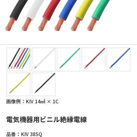
画像例：KIV 14㎟ × 1C
電気機器用ビニル絶縁電線
品番：KIV 38SQ