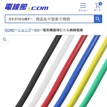
0
メ
カート
ニ
ュ
カテゴリから探す
ー
HOME
ショップ
KIV
電気機器用ビニル絶縁電線