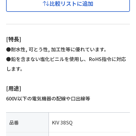
比較リストに追加
電
線
個
[特長]
●耐水性, 可とう性, 加工性等に優れています。
●鉛を含まない塩化ビニルを使用し、RoHS指令に対応
します。
[用途]
600V以下の電気機器の配線や口出線等
品番
KIV 38SQ