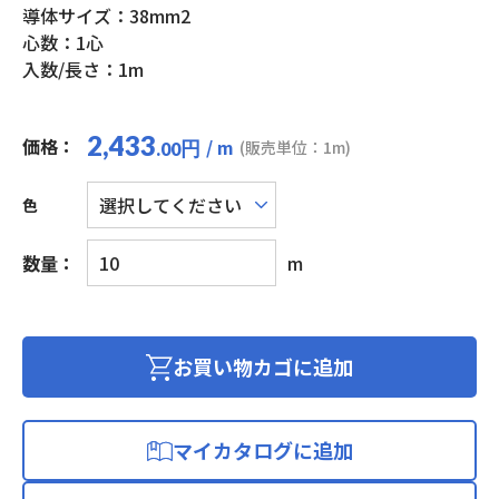
導体サイズ：38mm2
心数：1心
入数/長さ：1m
2,433
価格：
/ m
円
(販売単位：1m)
.00
色
電
数量：
m
気
機
器
用
お買い物カゴに追加
ビ
ニ
ル
マイカタログに追加
絶
縁