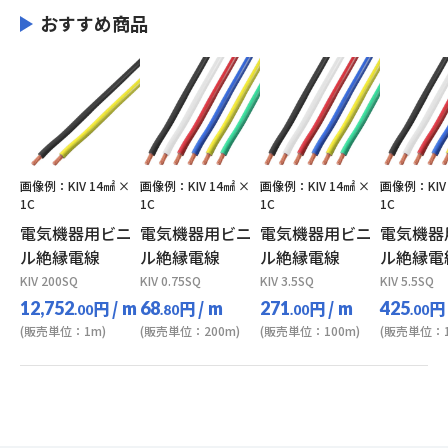
おすすめ商品
画像例：KIV 14㎟ ×
画像例：KIV 14㎟ ×
画像例：KIV 14㎟ ×
画像例：KIV 
1C
1C
1C
1C
電気機器用ビニ
電気機器用ビニ
電気機器用ビニ
電気機器
ル絶縁電線
ル絶縁電線
ル絶縁電線
ル絶縁電
KIV 200SQ
KIV 0.75SQ
KIV 3.5SQ
KIV 5.5SQ
円
/ m
円
/ m
円
/ m
円
12,752
68
271
425
.00
.80
.00
.00
(販売単位：1m)
(販売単位：200m)
(販売単位：100m)
(販売単位：1