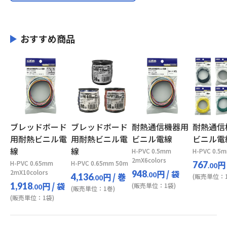
おすすめ商品
ブレッドボード
ブレッドボード
耐熱通信機器用
耐熱通信
用耐熱ビニル電
用耐熱ビニル電
ビニル電線
ビニル電
線
線
H-PVC 0.5mm
H-PVC 0.5
2mX6colors
H-PVC 0.65mm
H-PVC 0.65mm 50m
円
767
.00
2mX10colors
円
/ 袋
948
円
/ 巻
.00
4,136
(販売単位：1
.00
円
/ 袋
1,918
(販売単位：1袋)
.00
(販売単位：1巻)
(販売単位：1袋)