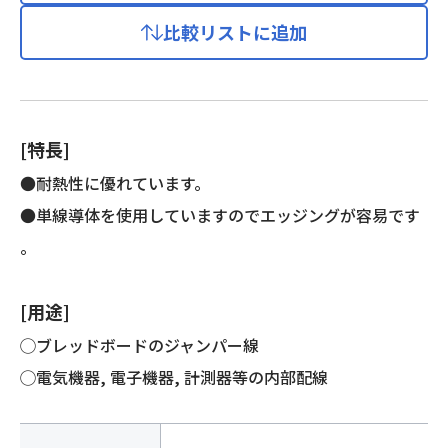
熱
比較リストに追加
ビ
ニ
ル
電
線
[特長]
個
●耐熱性に優れています。
●単線導体を使用していますのでエッジングが容易です
。
[用途]
◯ブレッドボードのジャンパー線
◯電気機器, 電子機器, 計測器等の内部配線