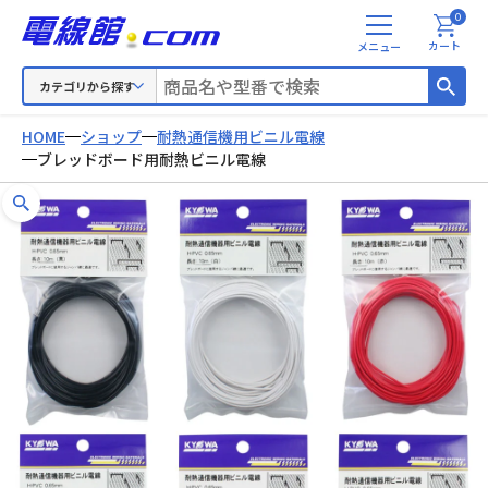
0
メ
カート
ニ
ュ
カテゴリから探す
ー
HOME
ショップ
耐熱通信機用ビニル電線
ブレッドボード用耐熱ビニル電線