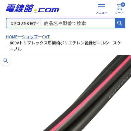
0
メ
カート
ニ
ュ
カテゴリから探す
ー
HOME
ショップ
CVT
600Vトリプレックス形架橋ポリエチレン絶縁ビニルシースケ
ーブル