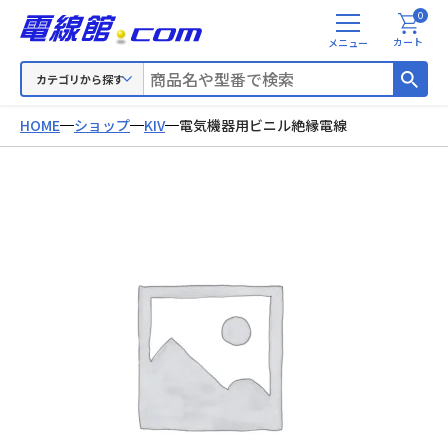
0
メ
カート
ニ
ュ
カテゴリから探す
ー
HOME
ショップ
KIV
電気機器用ビニル絶縁電線