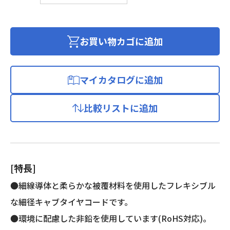
ニ
ル
キ
ャ
お買い物カゴに追加
ブ
タ
イ
マイカタログに追加
ヤ
丸
比較リストに追加
形
コ
ー
ド
個
[特長]
●細線導体と柔らかな被覆材料を使用したフレキシブル
な細径キャブタイヤコードです。
●環境に配慮した非鉛を使用しています(RoHS対応)。