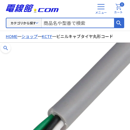
0
メ
カート
ニ
ュ
カテゴリから探す
ー
HOME
ショップ
KCTF
ビニルキャブタイヤ丸形コード