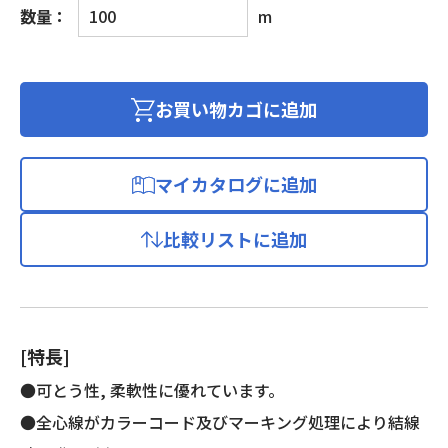
ビ
数量：
m
ニ
ル
キ
ャ
お買い物カゴに追加
ブ
タ
イ
マイカタログに追加
ヤ
丸
比較リストに追加
形
コ
ー
ド
個
[特長]
●可とう性, 柔軟性に優れています。
●全心線がカラーコード及びマーキング処理により結線