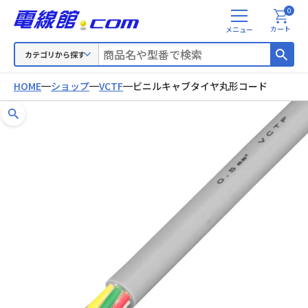
0
メ
カート
ニ
ュ
カテゴリから探す
ー
HOME
ショップ
VCTF
ビニルキャブタイヤ丸形コード