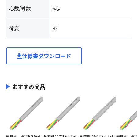
心数/対数
6心
荷姿
※
仕様書ダウンロード
おすすめ商品
画像例：VCTF 0.5㎟
画像例：VCTF 0.5㎟
画像例：VCTF 0.5㎟
画像例：VCTF