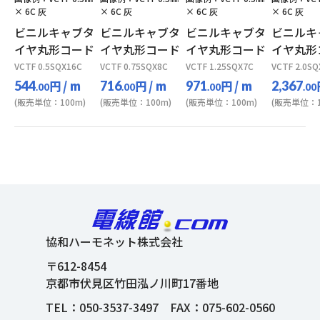
× 6C 灰
× 6C 灰
× 6C 灰
× 6C 灰
ビニルキャブタ
ビニルキャブタ
ビニルキャブタ
ビニルキ
イヤ丸形コード
イヤ丸形コード
イヤ丸形コード
イヤ丸形
VCTF 0.5SQX16C
VCTF 0.75SQX8C
VCTF 1.25SQX7C
VCTF 2.0SQ
円
/ m
円
/ m
円
/ m
544
716
971
2,367
.00
.00
.00
.00
(販売単位：100m)
(販売単位：100m)
(販売単位：100m)
(販売単位：1
協和ハーモネット株式会社
〒612-8454
京都市伏見区竹田泓ノ川町17番地
TEL：
050-3537-3497
FAX：075-602-0560