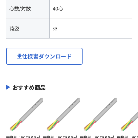
心数/対数
40心
荷姿
※
仕様書ダウンロード
おすすめ商品
画像例：VCTF 0.5㎟
画像例：VCTF 0.5㎟
画像例：VCTF 0.5㎟
画像例：VCTF