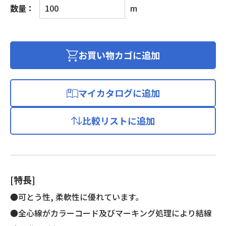
ビ
数量：
m
ニ
ル
キ
ャ
お買い物カゴに追加
ブ
タ
イ
マイカタログに追加
ヤ
丸
比較リストに追加
形
コ
ー
ド
個
[特長]
●可とう性, 柔軟性に優れています。
●全心線がカラーコード及びマーキング処理により結線