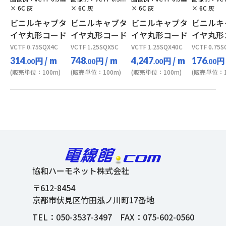
× 6C 灰
× 6C 灰
× 6C 灰
× 6C 灰
ビニルキャブタ
ビニルキャブタ
ビニルキャブタ
ビニルキ
イヤ丸形コード
イヤ丸形コード
イヤ丸形コード
イヤ丸形
VCTF 0.75SQX4C
VCTF 1.25SQX5C
VCTF 1.25SQX40C
VCTF 0.75S
円
/ m
円
/ m
円
/ m
円
314
748
4,247
176
.00
.00
.00
.00
(販売単位：100m)
(販売単位：100m)
(販売単位：100m)
(販売単位：1
協和ハーモネット株式会社
〒612-8454
京都市伏見区竹田泓ノ川町17番地
TEL：
050-3537-3497
FAX：075-602-0560