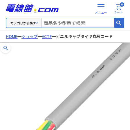
0
メ
カート
ニ
ュ
カテゴリから探す
ー
HOME
ショップ
VCTF
ビニルキャブタイヤ丸形コード