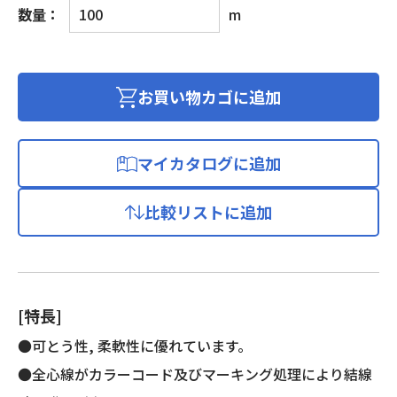
ビ
数量：
m
ニ
ル
キ
ャ
お買い物カゴに追加
ブ
タ
イ
マイカタログに追加
ヤ
丸
比較リストに追加
形
コ
ー
ド
個
[特長]
●可とう性, 柔軟性に優れています。
●全心線がカラーコード及びマーキング処理により結線