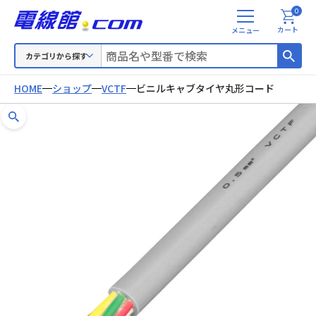
0
メ
カート
ニ
ュ
カテゴリから探す
ー
HOME
ショップ
VCTF
ビニルキャブタイヤ丸形コード