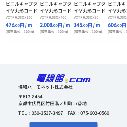
ビニルキャブタ
ビニルキャブタ
ビニルキャブタ
ビニルキ
イヤ丸形コード
イヤ丸形コード
イヤ丸形コード
イヤ丸形
VCTF 0.3SQX20C
VCTF 0.5SQX40C
VCTF 0.3SQX3C
VCTF 0.3SQ
円
/ m
円
/ m
円
/ m
円
476
2,008
145
606
.00
.00
.00
.00
(販売単位：100m)
(販売単位：100m)
(販売単位：100m)
(販売単位：1
協和ハーモネット株式会社
〒612-8454
京都市伏見区竹田泓ノ川町17番地
TEL：
050-3537-3497
FAX：075-602-0560