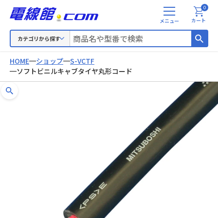
0
メ
カート
ニ
ュ
カテゴリから探す
ー
HOME
ショップ
S-VCTF
ソフトビニルキャブタイヤ丸形コード