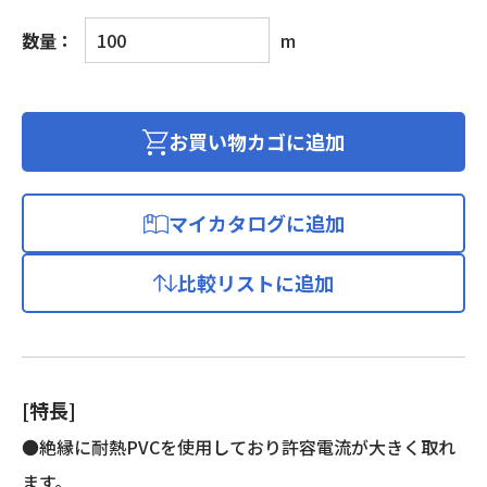
ソ
数量：
m
フ
ト
ビ
ニ
お買い物カゴに追加
ル
キ
ャ
マイカタログに追加
ブ
タ
比較リストに追加
イ
ヤ
丸
形
コ
[特長]
ー
ド
●絶縁に耐熱PVCを使用しており許容電流が大きく取れ
個
ます。