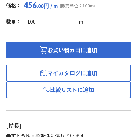
456
価格：
/ m
円
(販売単位：100m)
.00
ビ
数量：
m
ニ
ル
絶
縁
お買い物カゴに追加
ビ
ニ
ル
マイカタログに追加
キ
ャ
比較リストに追加
ブ
タ
イ
ヤ
ケ
[特長]
ー
ブ
●可とう性・柔軟性に優れています。