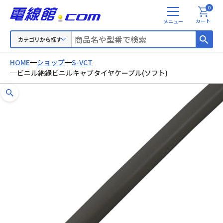
0
メ
カート
ニ
ュ
カテゴリから探す
ー
HOME
ショップ
S-VCT
ビニル絶縁ビニルキャブタイヤケーブル(ソフト)