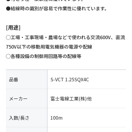
ル
●結線時の識別が容易で作業性に優れています。
(ソ
フ
[用途]
ト)
個
◯工場・工事現場・農場などで使われる交流600V、直流
750V以下の移動用電気機器の電源や配線
◯各種設備の制御用回路等の配線等
品番
S-VCT 1.25SQX4C
メーカー
富士電線工業(株)他
入数/長さ
100m