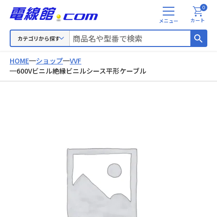
0
メ
カート
ニ
ュ
カテゴリから探す
ー
HOME
ショップ
VVF
600Vビニル絶縁ビニルシース平形ケーブル