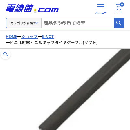
0
メ
カート
ニ
ュ
カテゴリから探す
ー
HOME
ショップ
S-VCT
ビニル絶縁ビニルキャブタイヤケーブル(ソフト)