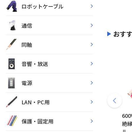
ロボットケーブル
通信
おす
同軸
音響・放送
電源
LAN・PC用
60
保護・固定用
絶
ル