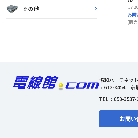
CV 2
その他
お問
(販売
協和ハーモネッ
〒612-8454
京
TEL：
050-3537-
お問い