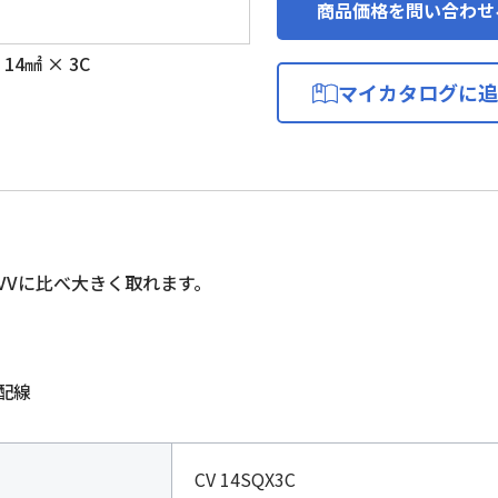
商品価格を問い合わせ
14㎟ × 3C
マイカタログに追
VVに比べ大きく取れます。
配線
CV 14SQX3C