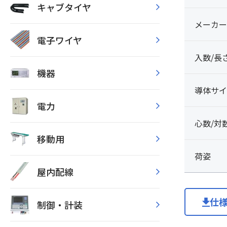
キャブタイヤ
メーカー
電子ワイヤ
入数/長
機器
導体サイ
電力
心数/対
移動用
荷姿
屋内配線
仕
制御・計装