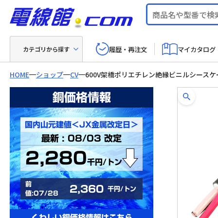
履歴・再注文
マイカタログ
カテゴリから探す
HOME
ショップ
CV
600V架橋ポリエチレン絶縁ビニルシースケ
銅価格情報
国内山元建値＜JX金属改定日＞
最新 : 08/03 改定
2,280
千円/トン
前
2,360
千円/トン
値:07/28
くわしい銅価格情報はこちら