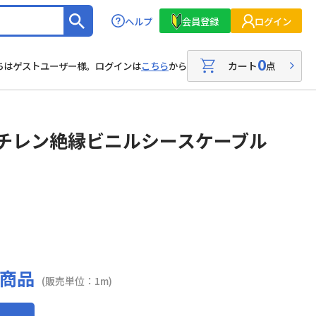
ヘルプ
会員登録
ログイン
0
カート
点
ちはゲストユーザー様。ログインは
こちら
から
エチレン絶縁ビニルシースケーブル
商品
(販売単位：1m)