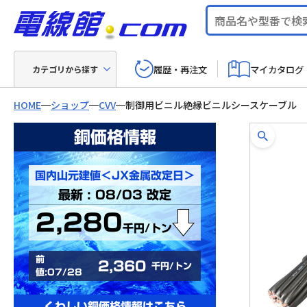
履歴・再注文
マイカタログ
カテゴリから探す
HOME
ショップ
CVV
制御用ビニル絶縁ビニルシースケーブル
銅価格情報
国内山元建値＜JX金属改定日＞
最新 : 08/03 改定
2,280
千円/トン
前
2,360
千円/トン
値:07/28
くわしい銅価格情報はこちら