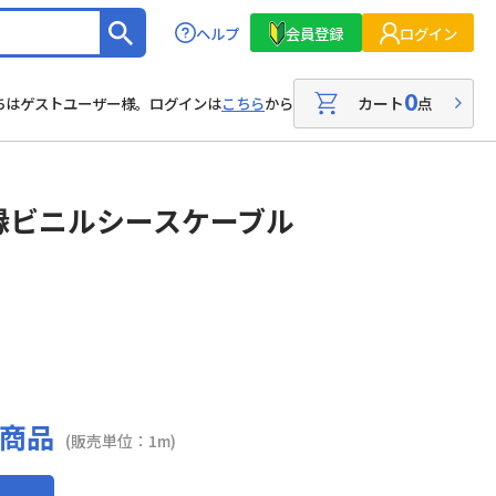
ヘルプ
会員登録
ログイン
0
カート
点
ちはゲストユーザー様。ログインは
こちら
から
縁ビニルシースケーブル
商品
(販売単位：1m)