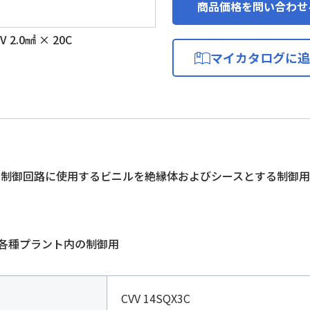
商品価格を問い合わせ
2.0㎟ × 20C
マイカタログに追
下の制御回路に使用するビニルを絶縁体およびシースとする制御
各種プラント内の制御用
CVV 14SQX3C