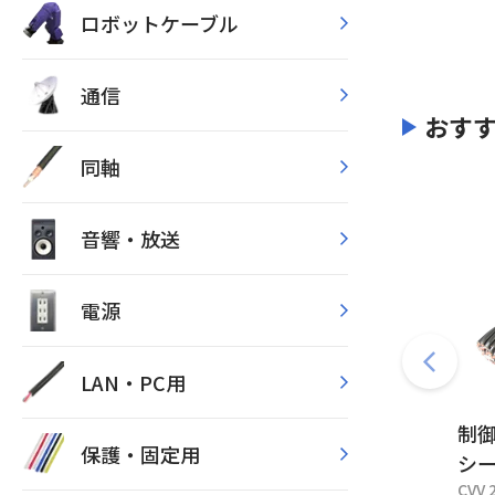
ロボットケーブル
通信
おす
同軸
音響・放送
電源
LAN・PC用
制
保護・固定用
シ
CVV 