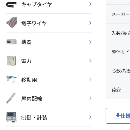
キャブタイヤ
メーカー
電子ワイヤ
入数/長
機器
導体サイ
電力
心数/対
移動用
荷姿
屋内配線
仕
制御・計装