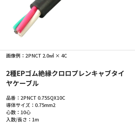
画像例：2PNCT 2.0㎟ × 4C
2種EPゴム絶縁クロロプレンキャブタイ
ヤケーブル
品番：2PNCT 0.75SQX10C
導体サイズ：0.75mm2
心数：10心
入数/長さ：1m