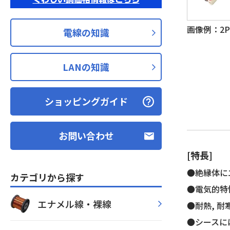
画像例：2PN
電線の知識
LANの知識
ショッピングガイド
お問い合わせ
[特長]
●絶縁体に
カテゴリから探す
●電気的特
エナメル線・裸線
●耐熱, 
●シースに