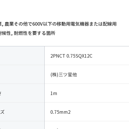
ー
ブ
ル
業, 農業その他で600V以下の移動用電気機器または配線用
個
耐候性, 耐燃性を要する箇所
2PNCT 0.75SQX12C
(株)三ツ星他
さ
1m
ズ
0.75mm2