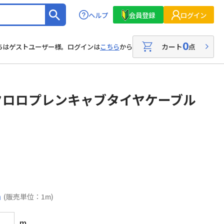
ヘルプ
会員登録
ログイン
0
カート
点
ちはゲストユーザー様。ログインは
こちら
から
クロロプレンキャブタイヤケーブル
m
(販売単位：1m)
m