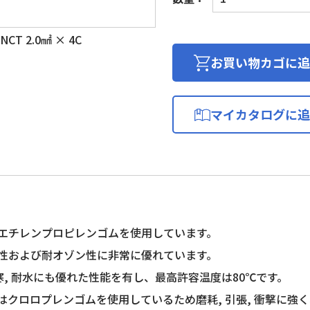
種
EP
CT 2.0㎟ × 4C
ゴ
ム
お買い物カゴに追
絶
縁
ク
マイカタログに追
ロ
ロ
プ
レ
ン
キ
ャ
エチレンプロピレンゴムを使用しています。
ブ
性および耐オゾン性に非常に優れています。
タ
イ
耐寒, 耐水にも優れた性能を有し、最高許容温度は80℃です。
ヤ
はクロロプレンゴムを使用しているため磨耗, 引張, 衝撃に強く
ケ