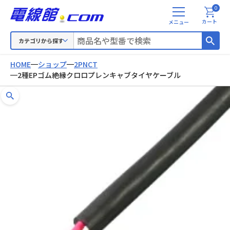
0
メ
カート
ニ
ュ
カテゴリから探す
ー
HOME
ショップ
2PNCT
2種EPゴム絶縁クロロプレンキャブタイヤケーブル