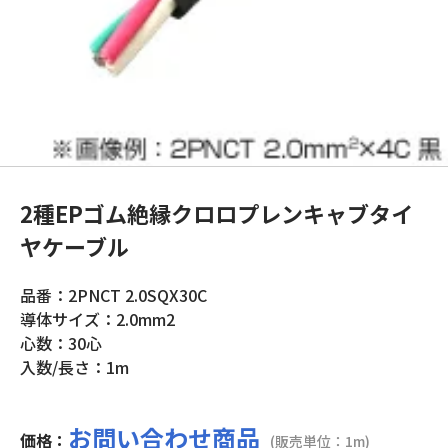
2種EPゴム絶縁クロロプレンキャブタイ
ヤケーブル
品番：2PNCT 2.0SQX30C
導体サイズ：2.0mm2
心数：30心
入数/長さ：1m
お問い合わせ商品
価格：
(販売単位：1m)