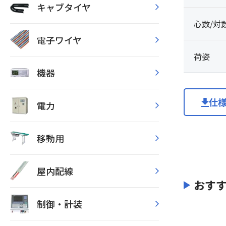
キャブタイヤ
心数/対
電子ワイヤ
荷姿
機器
仕
電力
移動用
屋内配線
おす
制御・計装