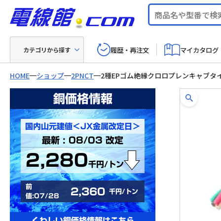
履歴・再注文
マイカタログ
カテゴリから探す
HOME
ショップ
2PNCT
2種EPゴム絶縁クロロプレンキャブタ
銅価格情報
国内山元建値＜JX金属改定日＞
最新 : 08/03 改定
2,280
千円/トン
前
2,360
千円/トン
値:07/28
くわしい銅価格情報はこちら