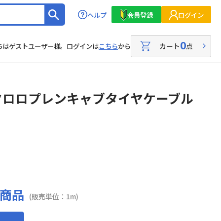
ヘルプ
会員登録
ログイン
0
カート
点
ちはゲストユーザー様。ログインは
こちら
から
クロロプレンキャブタイヤケーブル
商品
(販売単位：1m)