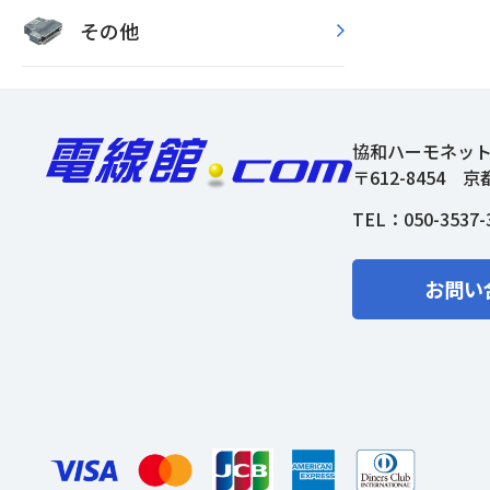
その他
協和ハーモネッ
〒612-8454
京
TEL：
050-3537-
お問い