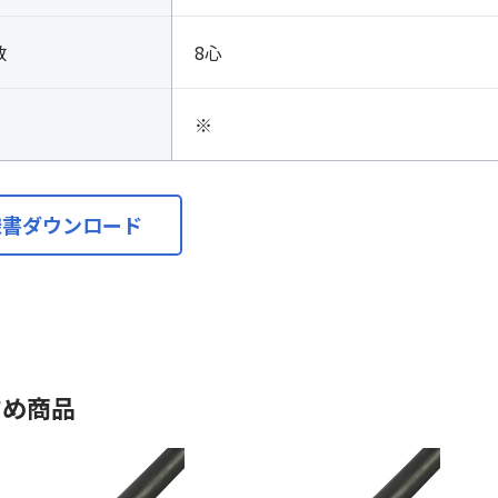
数
8心
※
様書ダウンロード
すめ商品