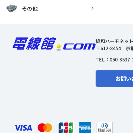
その他
協和ハーモネッ
〒612-8454
京
TEL：
050-3537-
お問い