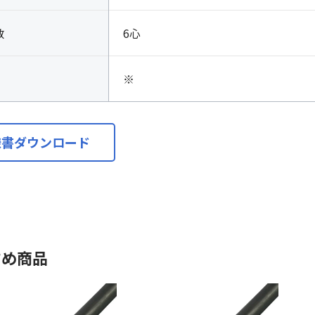
数
6心
※
様書ダウンロード
すめ商品