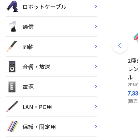
ロボットケーブル
通信
同軸
2種
音響・放送
レ
ル
2PNC
電源
7,3
(販売
LAN・PC用
保護・固定用