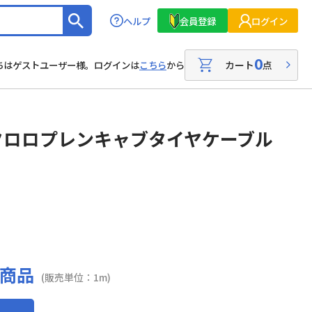
ヘルプ
会員登録
ログイン
0
カート
点
ちはゲストユーザー様。ログインは
こちら
から
クロロプレンキャブタイヤケーブル
商品
(販売単位：1m)