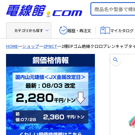
履歴・再注文
マイカタログ
カテゴリから探す
HOME
ショップ
2PNCT
2種EPゴム絶縁クロロプレンキャブタ
銅価格情報
国内山元建値＜JX金属改定日＞
最新 : 08/03 改定
2,280
千円/トン
前
2,360
千円/トン
値:07/28
くわしい銅価格情報はこちら