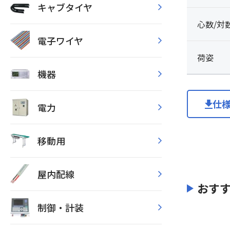
キャブタイヤ
心数/対
電子ワイヤ
荷姿
機器
仕
電力
移動用
屋内配線
おす
制御・計装