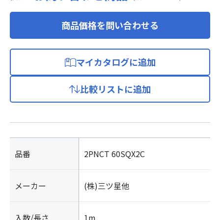
商品価格を問い合わせる
マイカタログに追加
比較リストに追加
品番
2PNCT 60SQX2C
メーカー
(株)三ツ星他
入数/長さ
1m