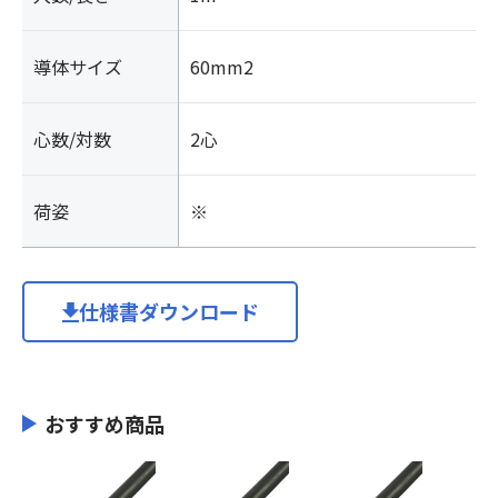
導体サイズ
60mm2
心数/対数
2心
荷姿
※
仕様書ダウンロード
おすすめ商品