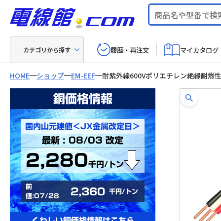
履歴・再注文
マイカタログ
カテゴリから探す
HOME
ショップ
EM-EEF
耐紫外線600Vポリエチレン絶縁耐燃
銅価格情報
国内山元建値＜JX金属改定日＞
最新 : 08/03 改定
2,280
千円/トン
前
2,360
千円/トン
値:07/28
くわしい銅価格情報はこちら