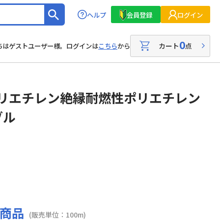
ヘルプ
会員登録
ログイン
0
カート
点
ちはゲストユーザー様。ログインは
こちら
から
ポリエチレン絶縁耐燃性ポリエチレン
ブル
商品
(販売単位：100m)