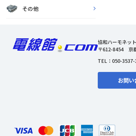
その他
協和ハーモネッ
〒612-8454
京
TEL：
050-3537-
お問い