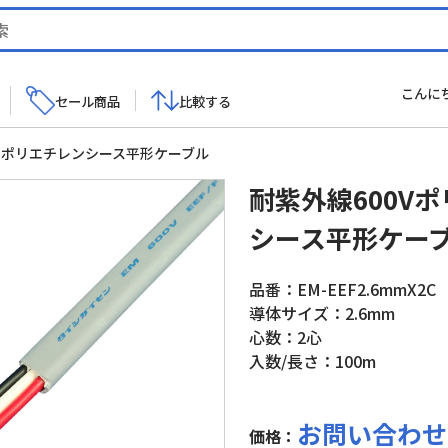
こんに
セール商品
比較する
性ポリエチレンシース平形ケーブル
耐紫外線600V
シース平形ケー
品番：EM-EEF2.6mmX2C
導体サイズ：2.6mm
心数：2心
入数/長さ：100m
お問い合わせ
価格：