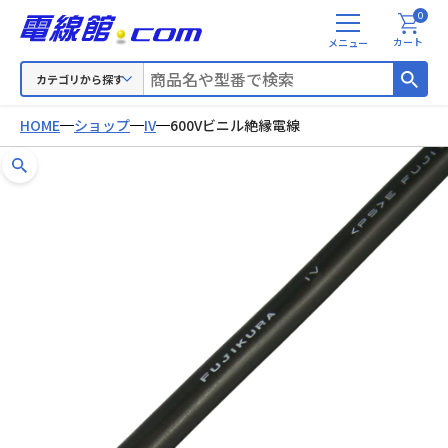
0
メ
カート
ニ
ュ
カテゴリから探す
ー
HOME
ショップ
IV
600Vビニル絶縁電線