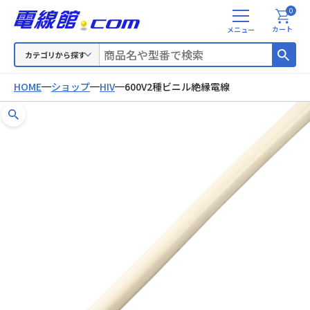
0
メ
カート
ニ
ュ
カテゴリから探す
ー
HOME
ショップ
HIV
600V2種ビニル絶縁電線