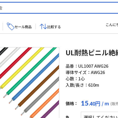
こんに
セール商品
比較する
UL耐熱ビニル絶縁
品番：UL1007 AWG26
導体サイズ：AWG26
心数：1心
入数/長さ：610m
15
/ m
価格：
円
.40
(販
色