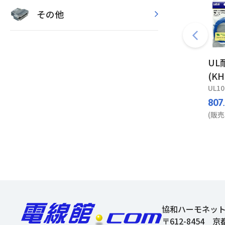
その他
UL
(K
UL10
807
(販売
協和ハーモネッ
〒612-8454
京