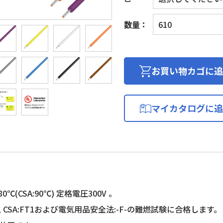
UL
数量：
耐
熱
ビ
ニ
お買い物カゴに追
ル
絶
縁
マイカタログに追
電
線
(KHD
製)
個
℃(CSA:90℃) 定格電圧300V 。
-1, CSA:FT1および電気用品安全法:-F-の難燃試験に合格します。