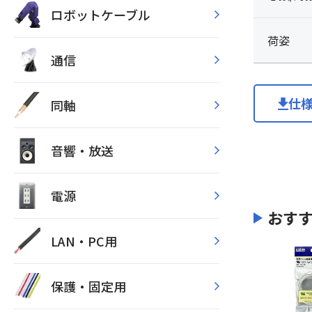
ロボットケーブル
荷姿
通信
仕
同軸
音響・放送
電源
おす
LAN・PC用
保護・固定用