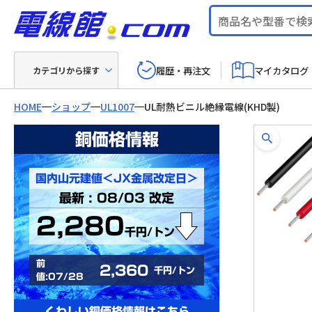
履歴・再注文
マイカタログ
カテゴリから探す
HOME
ショップ
UL1007
UL耐熱ビニル絶縁電線(KHD製)
銅価格情報
国内山元建値＜JX金属改定日＞
最新 : 08/03 改定
2,280
千円/トン
前
2,360
千円/トン
値:07/28
くわしい銅価格情報はこちら