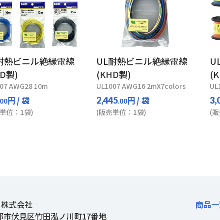
耐熱ビニル絶縁電線
UL耐熱ビニル絶縁電線
U
HD製)
(KHD製)
(
07 AWG28 10m
UL1007 AWG16 2mX7colors
UL
円
/ 袋
円
/ 袋
2,445
3,
.00
.00
単位：1袋)
(販売単位：1袋)
(
ト株式会社
商品一
都市伏見区竹田泓ノ川町17番地