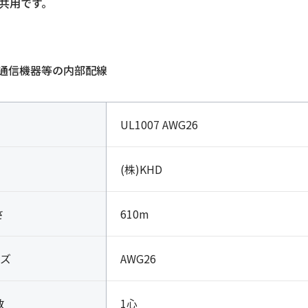
A共用です。
通信機器等の内部配線
UL1007 AWG26
(株)KHD
さ
610m
ズ
AWG26
数
1心