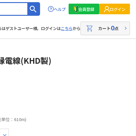
ヘルプ
会員登録
ログイン
0
カート
点
ちはゲストユーザー様。ログインは
こちら
から
電線(KHD製)
売単位：610m)