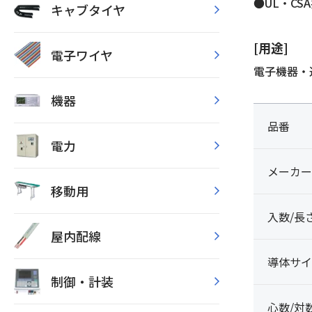
●UL・CS
キャブタイヤ
[用途]
電子ワイヤ
電子機器・
機器
品番
電力
メーカー
移動用
入数/長
屋内配線
導体サイ
制御・計装
心数/対