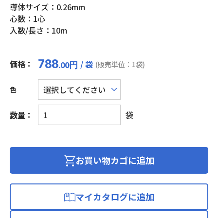
導体サイズ：0.26mm
心数：1心
入数/長さ：10m
788
価格：
/ 袋
円
(販売単位：1袋)
.00
色
ラ
数量：
袋
ッ
ピ
ン
グ
お買い物カゴに追加
ワ
イ
ヤ
マイカタログに追加
個